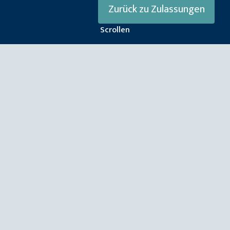
Zurück zu Zulassungen
Scrollen
NORSOK
Gemäß Standards Norway: "Die NORSOK-
Normen wurden von der norwegischen